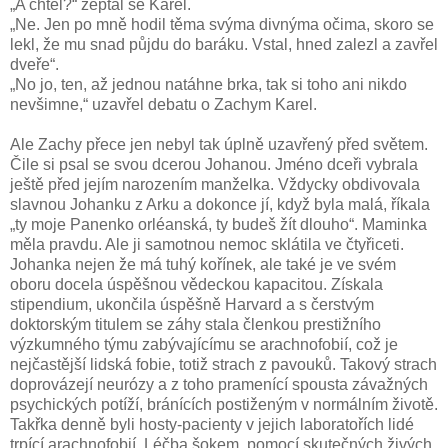
„A chtěl?“ zeptal se Karel.
„Ne. Jen po mně hodil těma svýma divnýma očima, skoro se
lekl, že mu snad půjdu do baráku. Vstal, hned zalezl a zavřel
dveře“.
„No jo, ten, až jednou natáhne brka, tak si toho ani nikdo
nevšimne,“ uzavřel debatu o Zachym Karel.
Ale Zachy přece jen nebyl tak úplně uzavřený před světem.
Čile si psal se svou dcerou Johanou. Jméno dceři vybrala
ještě před jejím narozením manželka. Vždycky obdivovala
slavnou Johanku z Arku a dokonce jí, když byla malá, říkala
„ty moje Panenko orléanská, ty budeš žít dlouho“. Maminka
měla pravdu. Ale ji samotnou nemoc sklátila ve čtyřiceti.
Johanka nejen že má tuhý kořínek, ale také je ve svém
oboru docela úspěšnou vědeckou kapacitou. Získala
stipendium, ukončila úspěšně Harvard a s čerstvým
doktorským titulem se záhy stala členkou prestižního
výzkumného týmu zabývajícímu se arachnofobií, což je
nejčastější lidská fobie, totiž strach z pavouků. Takový strach
doprovázejí neurózy a z toho pramenící spousta závažných
psychických potíží, bránících postiženým v normálním životě.
Takřka denně byli hosty-pacienty v jejich laboratořích lidé
trpící arachnofobií. Léčba šokem, pomocí skutečných živých