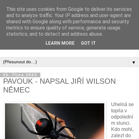
This site uses cookies from Google to deliver its services
and to analyze traffic. Your IP address and user-agent are
shared with Google along with performance and security
metrics to ensure quality of service, generate usage
statistics, and to detect and address abuse.
Inspirujte se tím, co píší posluchači kurzů a co se na nich
LEARN MORE
GOT IT
naučili.
▼
25. října 2023
PAVOUK - NAPSAL JIŘÍ WILSON
NĚMEC
Uhelná se
topila v
odpolední
m slunci.
Kdo mohl,
zalezl do