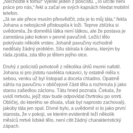
„Nechoďte k tomu!“ vykřikl jeden z policistů. „To určitě není
práce pro nás,“ řekl a začal ve svých kapsách hledat mobilní
telefon.
„Já se ale přece musím přesvědčit, zda je to můj táta,“ řekla
Johana a nebojácně přistoupila k loži. Teprve zblízka si
uvědomila, že domnělá látka není látkou, ale že postava je
zamotána jako kokon v pevné pavučině. Ležící tělo
pokrývalo několik vrstev. Johaně pavučiny rozhodně
nedělaly žádný problém. Sílu sbírala k úkonu, kterým by
ráda zjistila, zda tělo je tělem jejího otce.
Druhý z policistů pohotově z několika úhlů mumii nafotil.
Johana si pro jistotu navlékla rukavici, ty ostatně měla s
sebou, venku už byl listopad a docela chladno. Opatrně
sáhla na pavučinu v obličejové části těla a rozhrnula ji jako
starou zašedlou záclonu. Tátu hned poznala. Čekala, že
uvidí mrtvolu, jejíž stav bude odpovídat čtvrtroku po smrti.
Obličej, do kterého se dívala, však byl naprosto zachovalý,
jakoby táta jen spal. Divné bylo, a uvědomil si to jako první
starosta, že v pokoji, ve kterém evidentně leží několik
měsíců mrtvé lidské tělo, není cítit žádný charakteristický
zápach.