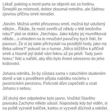
Lékař, patolog a mord parta se objevili asi za hodinu.
Šmejdili po místnosti, doktor zkoumal mrtvého, ale žádnou
zjevnou příčinu smrti nenašel.
„Nevím. Možná umřel přirozenou smrtí, možná byl udušený
někým... Říkáte, že mohl zemřít už někdy v létě letošního
roku?“ ptal se doktor. „Nechápu. Jako kdyby jej mumifikoval
někdo…s ohledem na to množství pavučiny bych řekl, že
pavouci. Že si jej takto přichystali na pozdější hody, jako my
třeba udíme?“ pokusil se o humor. „Něco bližšího k příčině
smrti a hlavně její době vám řeknu až po pitvě. Tady jsem
hotov,“ řekl a nařídil, aby tělo bylo ihned odvezeno do jeho
království.
Johana odmítla, že by zůstala sama v zatuchlém studeném
domě a tak s povděkem přijala nabídku noclehu v
javornickém penzionu. Policisté dům zapečetili a vzali
Johanu s sebou.
Již druhý den odpoledne bylo jasno. Vražda! Starého
pavouka Zachyho někdo udusil. Naposledy kdy byl viděn, si
na poště vyzvedl balíček, kartou si vyzvedl důchod a odešel.