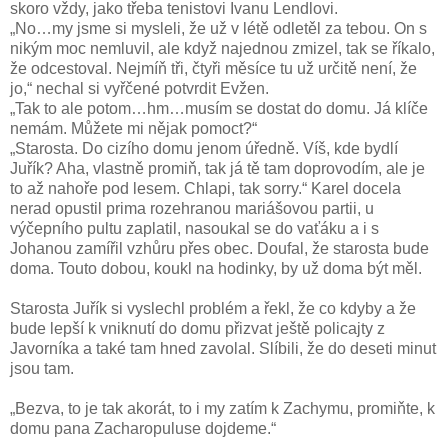
skoro vždy, jako třeba tenistovi Ivanu Lendlovi.
„No…my jsme si mysleli, že už v létě odletěl za tebou. On s
nikým moc nemluvil, ale když najednou zmizel, tak se říkalo,
že odcestoval. Nejmíň tři, čtyři měsíce tu už určitě není, že
jo,“ nechal si vyřčené potvrdit Evžen.
„Tak to ale potom…hm…musím se dostat do domu. Já klíče
nemám. Můžete mi nějak pomoct?“
„Starosta. Do cizího domu jenom úředně. Víš, kde bydlí
Juřík? Aha, vlastně promiň, tak já tě tam doprovodím, ale je
to až nahoře pod lesem. Chlapi, tak sorry.“ Karel docela
nerad opustil prima rozehranou mariášovou partii, u
výčepního pultu zaplatil, nasoukal se do vaťáku a i s
Johanou zamířil vzhůru přes obec. Doufal, že starosta bude
doma. Touto dobou, koukl na hodinky, by už doma být měl.
Starosta Juřík si vyslechl problém a řekl, že co kdyby a že
bude lepší k vniknutí do domu přizvat ještě policajty z
Javorníka a také tam hned zavolal. Slíbili, že do deseti minut
jsou tam.
„Bezva, to je tak akorát, to i my zatím k Zachymu, promiňte, k
domu pana Zacharopuluse dojdeme.“