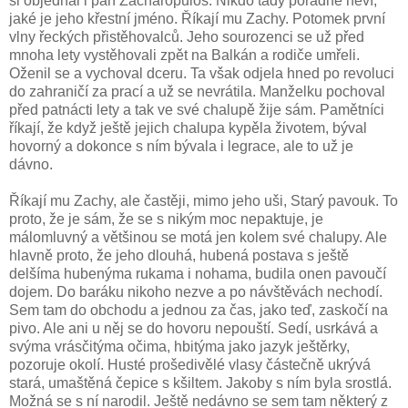
si objednal i pan Zacharopulos. Nikdo tady pořádně neví,
jaké je jeho křestní jméno. Říkají mu Zachy. Potomek první
vlny řeckých přistěhovalců. Jeho sourozenci se už před
mnoha lety vystěhovali zpět na Balkán a rodiče umřeli.
Oženil se a vychoval dceru. Ta však odjela hned po revoluci
do zahraničí za prací a už se nevrátila. Manželku pochoval
před patnácti lety a tak ve své chalupě žije sám. Pamětníci
říkají, že když ještě jejich chalupa kypěla životem, býval
hovorný a dokonce s ním bývala i legrace, ale to už je
dávno.
Říkají mu Zachy, ale častěji, mimo jeho uši, Starý pavouk. To
proto, že je sám, že se s nikým moc nepaktuje, je
málomluvný a většinou se motá jen kolem své chalupy. Ale
hlavně proto, že jeho dlouhá, hubená postava s ještě
delšíma hubenýma rukama i nohama, budila onen pavoučí
dojem. Do baráku nikoho nezve a po návštěvách nechodí.
Sem tam do obchodu a jednou za čas, jako teď, zaskočí na
pivo. Ale ani u něj se do hovoru nepouští. Sedí, usrkává a
svýma vrásčitýma očima, hbitýma jako jazyk ještěrky,
pozoruje okolí. Husté prošedivělé vlasy částečně ukrývá
stará, umaštěná čepice s kšiltem. Jakoby s ním byla srostlá.
Možná se s ní narodil. Ještě nedávno se sem tam některý z