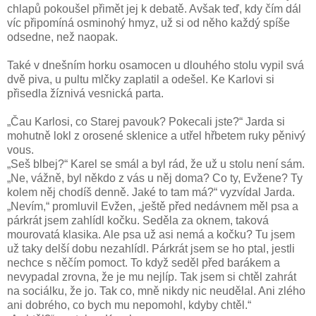
chlapů pokoušel přimět jej k debatě. Avšak teď, kdy čím dál
víc připomíná osminohý hmyz, už si od něho každý spíše
odsedne, než naopak.
Také v dnešním horku osamocen u dlouhého stolu vypil svá
dvě piva, u pultu mlčky zaplatil a odešel. Ke Karlovi si
přisedla žíznivá vesnická parta.
„Čau Karlosi, co Starej pavouk? Pokecali jste?“ Jarda si
mohutně lokl z orosené sklenice a utřel hřbetem ruky pěnivý
vous.
„Seš blbej?“ Karel se smál a byl rád, že už u stolu není sám.
„Ne, vážně, byl někdo z vás u něj doma? Co ty, Evžene? Ty
kolem něj chodíš denně. Jaké to tam má?“ vyzvídal Jarda.
„Nevím,“ promluvil Evžen, „ještě před nedávnem měl psa a
párkrát jsem zahlídl kočku. Seděla za oknem, taková
mourovatá klasika. Ale psa už asi nemá a kočku? Tu jsem
už taky delší dobu nezahlídl. Párkrát jsem se ho ptal, jestli
nechce s něčím pomoct. To když seděl před barákem a
nevypadal zrovna, že je mu nejlíp. Tak jsem si chtěl zahrát
na sociálku, že jo. Tak co, mně nikdy nic neudělal. Ani zlého
ani dobrého, co bych mu nepomohl, kdyby chtěl.“