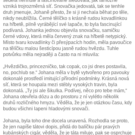
seděla nehnutě a fascinovaně sledovala, jak famózně
vzniká trojrozměrná síť. Snovačka jedovatá, tak se tenhle
druh jmenuje, Johaně přesto, že si ji nechala běhat po těle,
nikdy neublížila. Černé tělíčko s krásně rudou kovadlinkou
na hřbetě, pilně vyrábějící své lapače, to byla fascinující
podívaná. Johanka jednou objevila snovačku, samičku
černé vdovy, která měla červený znak na hřbetě netypický.
Místo tvaru kovadlinky či přesýpacích hodin, měla pavoučice
na tělíčku malou šesticípou jasně rudou hvězdu. Tuhle
potvůrku měla nejraději a často na ni mluvila:
„Hvězdičko, princezničko, tak copak, co jsi dnes postavila,
no, pochlub se.“ Johana měla v bytě vytvořeno pro pavouky
dokonalé prostředí imitující přírodní podmínky. Krásná nová
síť, která se houpala mezi stébly vysokých travin, byla
dokonalá. „Ty jsi ale šikulka. Podívej, něco pro tebe mám,“
Johana otevřela dózu a do prostoru z ní vylétlo několik
druhů rozličného hmyzu. Věděla, že je jen otázkou času, kdy
budou všichni lapeni hladovými snovači.
Johana, byla toho dne docela unavená. Rozhodla se proto,
že jen napíše tátovi dopis, přidá do balíčku pár pravých
kubánských cigár, věděla, že je táta miluje, pak se osprchuje