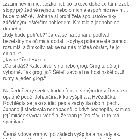
„Zatím nevím nic…těžko říct, po takové době co tam ležel,
stopy prý žádné nejsou, nebo o nich alespoň nic nevím…
bude to těžké.“ Johana si prohlížela spolustolovníky
zděděným ještěrčím pohledem. Kmitala z jednoho na
druhého.
„Kdy bude pohřeb?“ Jarda se na Johanu podíval
bezelstnýma očima a dodal, „kdybys potřebovala pomoct,
rozumíš, s čímkoliv, tak se na nás můžeš obrátit, že jo
chlapi?“
„Jasně,“ řekl Evžen.
„Co si dáš? Kafe, pivo, víno nebo grog. Grog tu dělají
výborně. Tak grog, jo? Šéfe!“ zavolal na hostinského, „tři
rumy a jeden grog.“
Na šedočerný svetr s tradičními červenými kosočtverci se
opatrně podél Johančina krku vyšplhala Hvězdička.
Rozhlédla se jako slídící pes a zachytila okolní pach.
Johana ji sledovala nenápadně, a když pochopila, kam se
její miláček vydal, věděla, že vrah jejího táty už to má
spočítané.
Černá vdova vrahovi po zádech vyšplhala na zátylek.