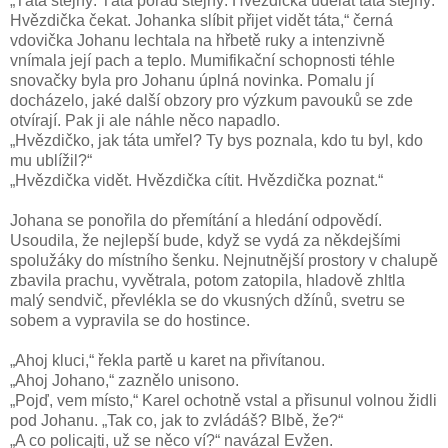
„Táta stejný. Táta pořád stejný. Hvězdička udělat táta stejný.
Hvězdička čekat. Johanka slíbit přijet vidět táta,“ černá
vdovička Johanu lechtala na hřbetě ruky a intenzivně
vnímala její pach a teplo. Mumifikační schopnosti téhle
snovačky byla pro Johanu úplná novinka. Pomalu jí
docházelo, jaké další obzory pro výzkum pavouků se zde
otvírají. Pak ji ale náhle něco napadlo.
„Hvězdičko, jak táta umřel? Ty bys poznala, kdo tu byl, kdo
mu ublížil?“
„Hvězdička vidět. Hvězdička cítit. Hvězdička poznat.“
Johana se ponořila do přemítání a hledání odpovědí.
Usoudila, že nejlepší bude, když se vydá za někdejšími
spolužáky do místního šenku. Nejnutnější prostory v chalupě
zbavila prachu, vyvětrala, potom zatopila, hladově zhltla
malý sendvič, převlékla se do vkusných džínů, svetru se
sobem a vypravila se do hostince.
„Ahoj kluci,“ řekla partě u karet na přivítanou.
„Ahoj Johano,“ zaznělo unisono.
„Pojď, vem místo,“ Karel ochotně vstal a přisunul volnou židli
pod Johanu. „Tak co, jak to zvládáš? Blbě, že?“
„A co policajti, už se něco ví?“ navázal Evžen.