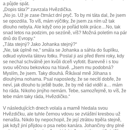
a půjde spát.
„Dopis táta?“ zavrzala Hvězdička.
„No jo. Už je zase čtrnáct dní pryč. To by mi táta dal, že jsem
se opozdila. To víš, mám výčitky, že jsem za ním už tak
dlouho nebyla. Ale když ono je pořád tolik práce…No, tak
snad letos na podzim, po sezóně, víš? Možná poletím na pár
dnů do Evropy.“
„Táta stejný? Jako Johanka stejný?“
„Ne, tak úplně ne,“ smála se Johanka a sáhla do šuplíku,
odkud vylovila tátovu fotku. Poslal ji asi před třemi roky, kdy
se nechal schválně jen kvůli dceři vyfotit. Barevně i s tou
svou věčnou bekovkou na hlavě. „Jsem mu podobná?
Myslím, že jsem. Taky dlouhá. Říkával mně Jóhana s
dlouhýma nohama. Psal naposledy, že se necítí dobře, že
neví, jak dlouho tu ještě bude, že by mě rád viděl a… mám
ho ráda. Nikoho jinýho nemám. Tebe, samozřejmě, to víš, že
tebe mám taky ráda, Hvězdičko.“
V následujících dnech volala a marně hledala svou
Hvězdičku, ale tuhle černou vdovu se zvláštní kresbou už
nenašla. Nikdo by nepochopil, že její ztrátou trpěla stejně,
jak když jiní přijdou o psa nebo kanára. Johančiny dny plné