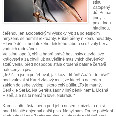
stínu.
Zatopený
důl Pelnář,
jindy s
poklidnou
hladinou,
čeřenou jen akrobatickými výskoky ryb za poletujícím
hmyzem, se hemžil rekreanty. Příkré břehy nikomu nevadily.
Hlavně děti z nedalekého dětského tábora si užívaly her a
vodních radovánek.
Ve stínu topolů, olší a habrů právě hostinský otevřel své
království a za chvíli už na většině masivních dřevěných
stolů venku před hospodou stála orosená baterie čerstvě
natočených piv.
„Ježíš, to jsem potřeboval, jak koza drbání! Aááá…to píše!“
pochvaloval si Karel zlatavý mok, ze kterého na jeden
záklon do sebe vyklopil skoro celý půllitr. „To je marný,
Šerák je Šerák. Na Šeráka žádný jiný pěník nemá. Možná
Plzeň, ale na tu nemám love. Nekradu.“
Karel si otřel ústa, pěna pod jeho nosem zmizela a on si
hned hlasitě objednal další pivo. Nebyl sám. Druhé potěšení