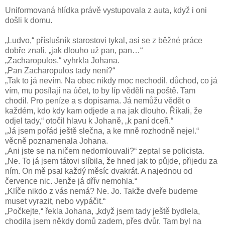
Uniformovaná hlídka právě vystupovala z auta, když i oni
došli k domu.
„Ludvo,“ příslušník starostovi tykal, asi se z běžné práce
dobře znali, „jak dlouho už pan, pan…“
„Zacharopulos,“ vyhrkla Johana.
„Pan Zacharopulos tady není?“
„Tak to já nevím. Na obec nikdy moc nechodil, důchod, co já
vím, mu posílají na účet, to by líp věděli na poště. Tam
chodil. Pro peníze a s dopisama. Já nemůžu vědět o
každém, kdo kdy kam odjede a na jak dlouho. Říkali, že
odjel tady,“ otočil hlavu k Johaně, „k paní dceři.“
„Já jsem pořád ještě slečna, a ke mně rozhodně nejel.“
věcně poznamenala Johana.
„Ani jste se na ničem nedomlouvali?“ zeptal se policista.
„Ne. To já jsem tátovi slíbila, že hned jak to půjde, přijedu za
ním. On mě psal každý měsíc dvakrát. A najednou od
července nic. Jenže já dřív nemohla.“
„Klíče nikdo z vás nemá? Ne. Jo. Takže dveře budeme
muset vyrazit, nebo vypáčit.“
„Počkejte,“ řekla Johana, „když jsem tady ještě bydlela,
chodila jsem někdy domů zadem, přes dvůr. Tam byl na