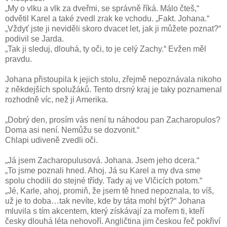
„My o vlku a vlk za dveřmi, se správně říká. Málo čteš,“
odvětil Karel a také zvedl zrak ke vchodu. „Fakt. Johana.“
„Vždyť jste ji neviděli skoro dvacet let, jak ji můžete poznat?“
podivil se Jarda.
„Tak ji sleduj, dlouhá, ty oči, to je celý Zachy.“ Evžen měl
pravdu.
Johana přistoupila k jejich stolu, zřejmě nepoznávala nikoho
z někdejších spolužáků. Tento drsný kraj je taky poznamenal
rozhodně víc, než ji Amerika.
„Dobrý den, prosím vás není tu náhodou pan Zacharopulos?
Doma asi není. Nemůžu se dozvonit.“
Chlapi udiveně zvedli oči.
„Já jsem Zacharopulusová. Johana. Jsem jeho dcera.“
„To jsme poznali hned. Ahoj. Já su Karel a my dva sme
spolu chodili do stejné třídy. Tady aj ve Vlčicích potom.“
„Jé, Karle, ahoj, promiň, že jsem tě hned nepoznala, to víš,
už je to doba…tak nevíte, kde by táta mohl být?“ Johana
mluvila s tím akcentem, který získávají za mořem ti, kteří
česky dlouhá léta nehovoří. Angličtina jim českou řeč pokřiví