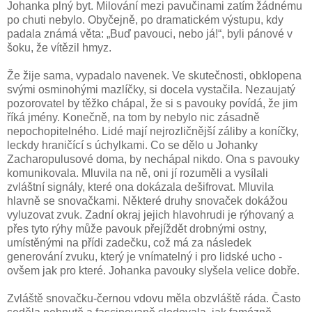
Johanka plný byt. Milování mezi pavučinami zatím žádnému
po chuti nebylo. Obyčejně, po dramatickém výstupu, kdy
padala známá věta: „Buď pavouci, nebo já!“, byli pánové v
šoku, že vítězil hmyz.
Že žije sama, vypadalo navenek. Ve skutečnosti, obklopena
svými osminohými mazlíčky, si docela vystačila. Nezaujatý
pozorovatel by těžko chápal, že si s pavouky povídá, že jim
říká jmény. Konečně, na tom by nebylo nic zásadně
nepochopitelného. Lidé mají nejrozličnější záliby a koníčky,
leckdy hraničící s úchylkami. Co se dělo u Johanky
Zacharopulusové doma, by nechápal nikdo. Ona s pavouky
komunikovala. Mluvila na ně, oni jí rozuměli a vysílali
zvláštní signály, které ona dokázala dešifrovat. Mluvila
hlavně se snovačkami. Některé druhy snovaček dokážou
vyluzovat zvuk. Zadní okraj jejich hlavohrudi je rýhovaný a
přes tyto rýhy může pavouk přejíždět drobnými ostny,
umístěnými na přídi zadečku, což má za následek
generování zvuku, který je vnímatelný i pro lidské ucho -
ovšem jak pro které. Johanka pavouky slyšela velice dobře.
Zvláště snovačku-černou vdovu měla obzvláště ráda. Často