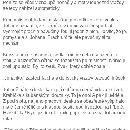
Peníze se však v chalupě nenašly a motiv loupežné vraždy
se tedy nabízel automaticky.
Kriminalisté ohledání místa činu provedli celkem rychle a
Johaně oznámili, že již může v domě začít hospodařit.
Vysmejčit prach a pavučiny, řekl jí jeden z nich. To víte, že jo,
pomyslela si Johana. Prach určitě, ale pavučiny si tu
nechám.
Když konečně osaměla, sedla smutně celá usoužená ke
stolu a uslzenýma očima se rozhlížela po místnosti. Náhle ji
cosi upoutalo. Byl to zvuk. Zvuk, který dobře znala.
„Johanko,“ zaslechla charakteristický vrzavý pavoučí hlásek.
Johaně náhle došlo, kam její oblíbená černá vdova zmizela.
Krabička s kubánskými doutníky. To je ono! A pak ji uviděla.
Z pod stolu, na jeho pracovní desku se obezřetně vyšplhalo
malé černé tělíčko s krásnou šesticípou hvězdou na hřbetě.
Hvězdička! Nyní již docela hbitě popolezla až na Johančinu
ruku.