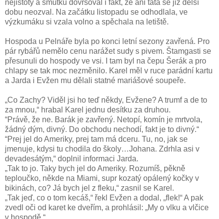
nejistoty a smutku dovršoval i fakt, že ani táta se již delší
dobu neozval. Na začátku listopadu se odhodlala, ve
výzkumáku si vzala volno a spěchala na letiště.
Hospoda u Pelnáře byla po konci letní sezony zavřená. Pro
pár rybářů nemělo cenu narážet sudy s pivem. Štamgasti se
přesunuli do hospody ve vsi. I tam byl na čepu Šerák a pro
chlapy se tak moc nezměnilo. Karel měl v ruce parádní kartu
a Jarda i Evžen mu dělali statné mariášové soupeře.
„Co Zachy? Viděl jsi ho teď někdy, Evžene? A trumf a de to
za mnou,“ hrabal Karel jednu desítku za druhou.
“Právě, že ne. Barák je zavřený. Netopí, komín je mrtvola,
žádný dým, divný. Do obchodu nechodí, fakt je to divný.“
“Prej jel do Ameriky, prej tam má dceru. Tu, no, jak se
jmenuje, kdysi tu chodila do školy…Johana. Zdrhla asi v
devadesátým,“ doplnil informaci Jarda.
„Tak to jo. Taky bych jel do Ameriky. Rozumíš, pěkně
teploučko, někde na Miami, supr kozatý opálený kočky v
bikinách, co? Já bych jel z fleku,“ zasnil se Karel.
„Tak jeď, co o tom kecáš,“ řekl Evžen a dodal, „flek!“ A pak
zvedl oči od karet ke dveřím, a prohlásil: „My o vlku a vlčice
v hospodě.“