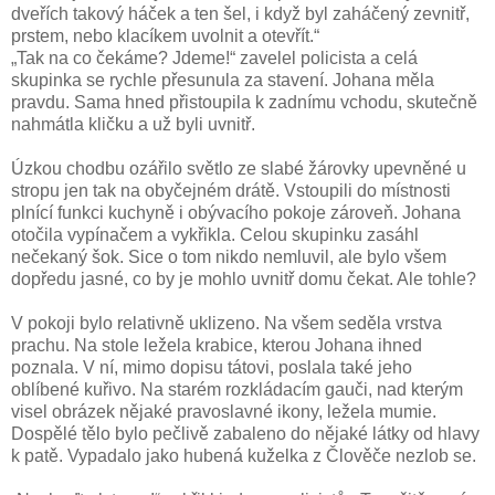
dveřích takový háček a ten šel, i když byl zaháčený zevnitř,
prstem, nebo klacíkem uvolnit a otevřít.“
„Tak na co čekáme? Jdeme!“ zavelel policista a celá
skupinka se rychle přesunula za stavení. Johana měla
pravdu. Sama hned přistoupila k zadnímu vchodu, skutečně
nahmátla kličku a už byli uvnitř.
Úzkou chodbu ozářilo světlo ze slabé žárovky upevněné u
stropu jen tak na obyčejném drátě. Vstoupili do místnosti
plnící funkci kuchyně i obývacího pokoje zároveň. Johana
otočila vypínačem a vykřikla. Celou skupinku zasáhl
nečekaný šok. Sice o tom nikdo nemluvil, ale bylo všem
dopředu jasné, co by je mohlo uvnitř domu čekat. Ale tohle?
V pokoji bylo relativně uklizeno. Na všem seděla vrstva
prachu. Na stole ležela krabice, kterou Johana ihned
poznala. V ní, mimo dopisu tátovi, poslala také jeho
oblíbené kuřivo. Na starém rozkládacím gauči, nad kterým
visel obrázek nějaké pravoslavné ikony, ležela mumie.
Dospělé tělo bylo pečlivě zabaleno do nějaké látky od hlavy
k patě. Vypadalo jako hubená kuželka z Člověče nezlob se.